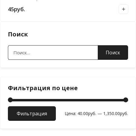
45
руб.
Поиск
Найти:
Фильтрация по цене
Фильтрация
Мин
Мак
Цена:
40.00руб.
—
1,350.00руб.
цен
цен