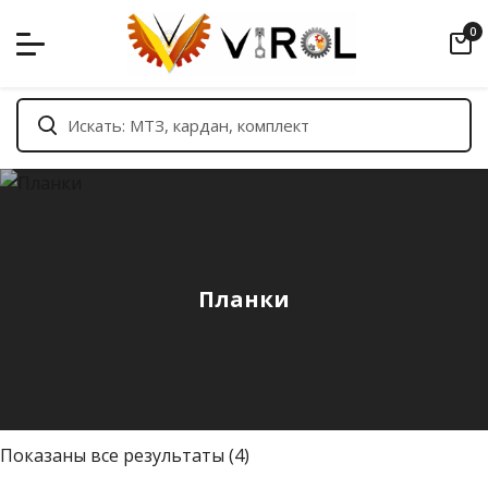
Skip
0
to
content
Планки
С
Показаны все результаты (4)
о