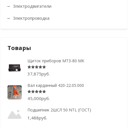
Электродвигатели
Электропроводка
Товары
Щиток приборов МТЗ-80 МК
Оценка
5.00
из 5
37,875
руб.
Вал карданный 420-22.05.000
Оценка
5.00
из 5
45,000
руб.
Подшипник 2ШСЛ 50 NTL (ГОСТ)
1,488
руб.