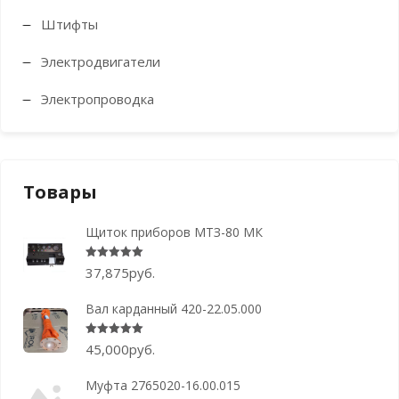
Штифты
Электродвигатели
Электропроводка
Товары
Щиток приборов МТЗ-80 МК
Оценка
5.00
из 5
37,875
руб.
Вал карданный 420-22.05.000
Оценка
5.00
из 5
45,000
руб.
Муфта 2765020-16.00.015