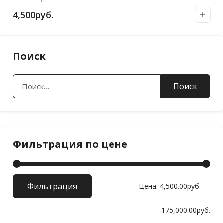
4,500
руб.
Поиск
Найти:
Фильтрация по цене
Фильтрация
Мин
Мак
Цена:
4,500.00руб.
—
цен
цен
175,000.00руб.