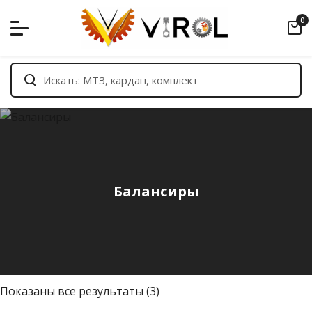
Skip
0
to
content
Балансиры
С
Показаны все результаты (3)
о