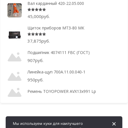
Вал карданный 420-22.05.000
Оценка
5.00
из 5
45,000
руб.
Щиток приборов МТЗ-80 МК
Оценка
5.00
из 5
37,875
руб.
Подшипник 4074111 FBC (ГОСТ)
907
руб.
Линейка-щуп 700А.11.00.040-1
950
руб.
Ремень TOYOPOWER AVX13x991 Lp
Мы используем куки для наилучшего