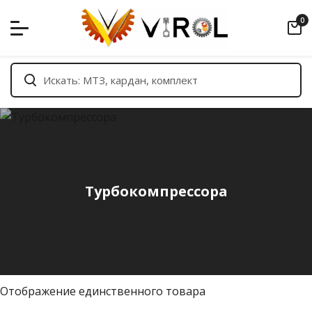
Skip
0
to
content
Турбокомпрессора
Отображение единственного товара