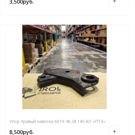
3,500
руб.
е
д
а
в
н
и
е
Упор правый навески 6010-46.28.140 АО «ПТЗ»
8,500
руб.