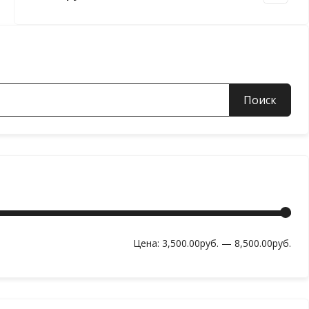
Мин
Мак
Цена:
3,500.00руб.
—
8,500.00руб.
цен
цен