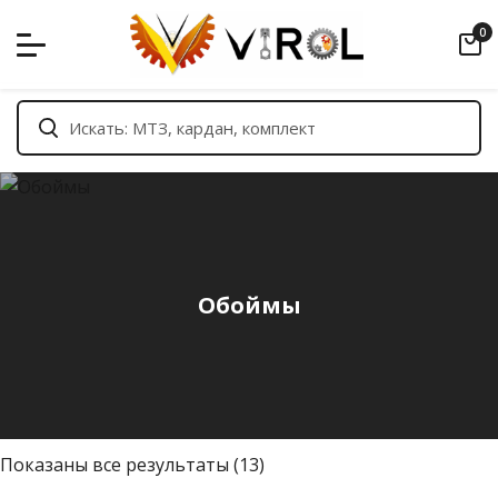
Skip
0
to
content
Обоймы
С
Показаны все результаты (13)
о