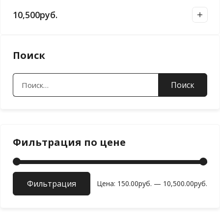
10,500
руб.
Поиск
Найти:
Фильтрация по цене
Фильтрация
Мин
Мак
Цена:
150.00руб.
—
10,500.00руб.
цен
цен