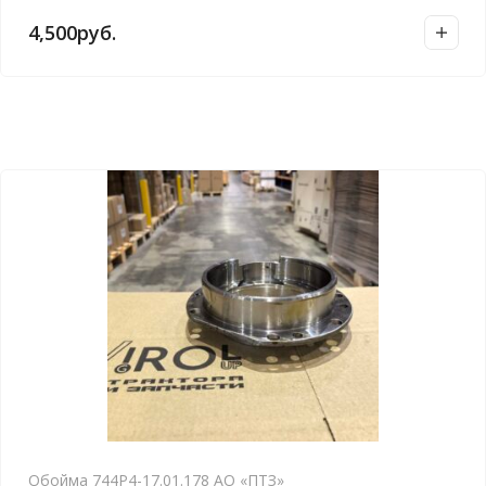
а
4,500
руб.
в
н
и
е
Обойма 744Р4-17.01.178 АО «ПТЗ»