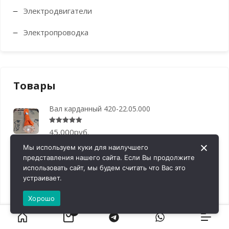
Электродвигатели
Электропроводка
Товары
Вал карданный 420-22.05.000
Оценка
5.00
из 5
45,000
руб.
Мы используем куки для наилучшего
Щиток приборов МТЗ-80 МК
представления нашего сайта. Если Вы продолжите
использовать сайт, мы будем считать что Вас это
Оценка
5.00
из 5
37,875
руб.
устраивает.
Подшипник 218 (6218)
Хорошо
864
руб.
0