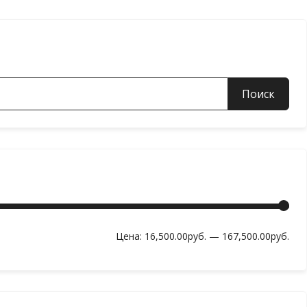
Мин
Мак
Цена:
16,500.00руб.
—
167,500.00руб.
цен
цен