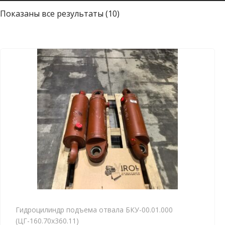
С
Показаны все результаты (10)
о
р
т
и
р
о
в
к
а
:
с
а
м
ы
е
Гидроцилиндр подъема отвала БКУ-00.01.000
(ЦГ-160.70х360.11)
н