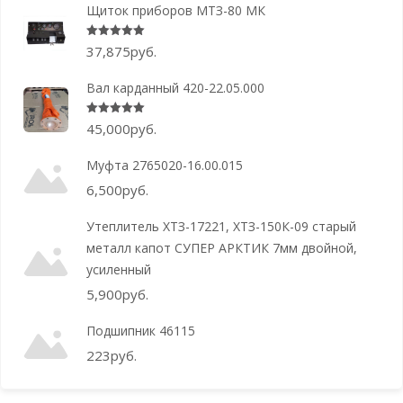
Щиток приборов МТЗ-80 МК
Оценка
5.00
из 5
37,875
руб.
Вал карданный 420-22.05.000
Оценка
5.00
из 5
45,000
руб.
Муфта 2765020-16.00.015
6,500
руб.
Утеплитель ХТЗ-17221, ХТЗ-150К-09 старый
металл капот СУПЕР АРКТИК 7мм двойной,
усиленный
5,900
руб.
Подшипник 46115
223
руб.