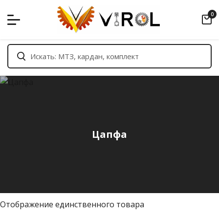
Skip
0
to
content
Цапфа
Отображение единственного товара