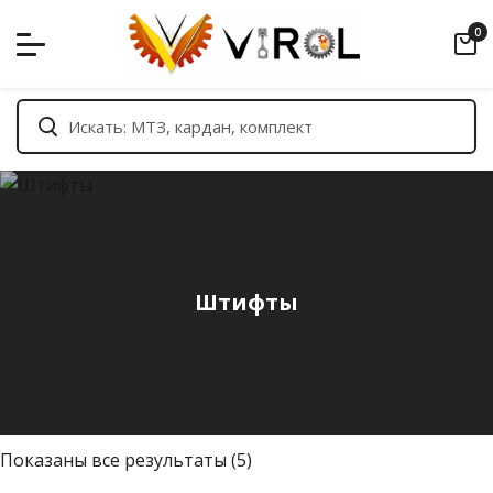
Skip
0
to
content
Штифты
С
Показаны все результаты (5)
о