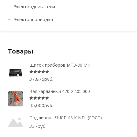
Электродвигатели
Электропроводка
Товары
Щиток приборов МТЗ-80 МК
Оценка
5.00
из 5
37,875
руб.
Вал карданный 420-22.05.000
Оценка
5.00
из 5
45,000
руб.
Подшипник ЕШСП 45 К NTL (ГОСТ)
337
руб.