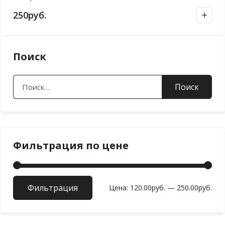
250
руб.
Поиск
Найти:
Фильтрация по цене
Фильтрация
Мин
Мак
Цена:
120.00руб.
—
250.00руб.
цен
цен