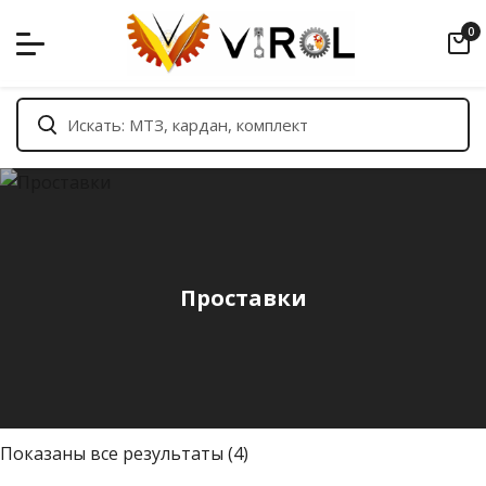
Skip
0
to
content
Проставки
С
Показаны все результаты (4)
о