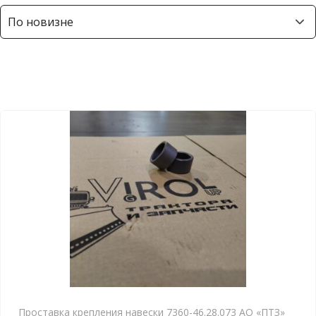
р
т
и
р
о
в
к
а
:
с
а
м
ы
е
н
е
д
Проставка крепления навески 7360-46.28.073 АО «ПТЗ»