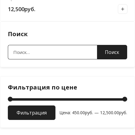
12,500
руб.
Поиск
Найти:
Фильтрация по цене
Фильтрация
Мин
Мак
Цена:
450.00руб.
—
12,500.00руб.
цен
цен