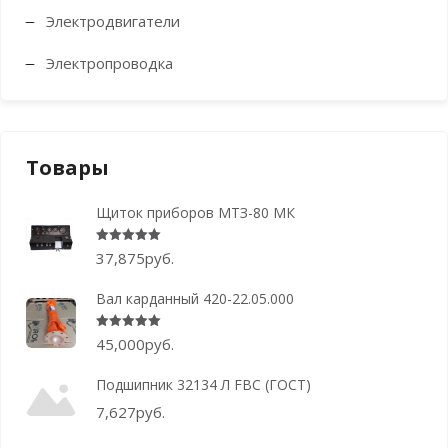
Электродвигатели
Электропроводка
Товары
Щиток приборов МТЗ-80 МК
Оценка
5.00
из 5
37,875
руб.
Вал карданный 420-22.05.000
Оценка
5.00
из 5
45,000
руб.
Подшипник 32134 Л FBC (ГОСТ)
7,627
руб.