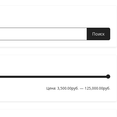
Мин
Мак
Цена:
3,500.00руб.
—
125,000.00руб.
цен
цен