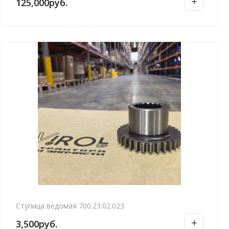
125,000
руб.
е
д
а
в
н
и
е
Ступица ведомая 700.23.02.023
3,500
руб.