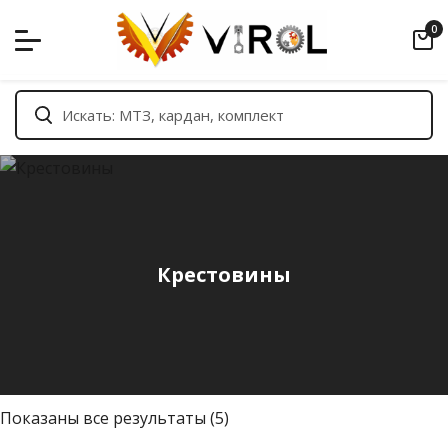
Skip
0
to
content
Крестовины
С
Показаны все результаты (5)
о