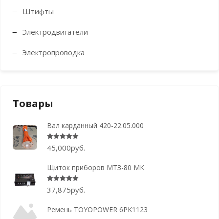
Штифты
Электродвигатели
Электропроводка
Товары
Вал карданный 420-22.05.000
Оценка
5.00
из 5
45,000
руб.
Щиток приборов МТЗ-80 МК
Оценка
5.00
из 5
37,875
руб.
Ремень TOYOPOWER 6PK1123