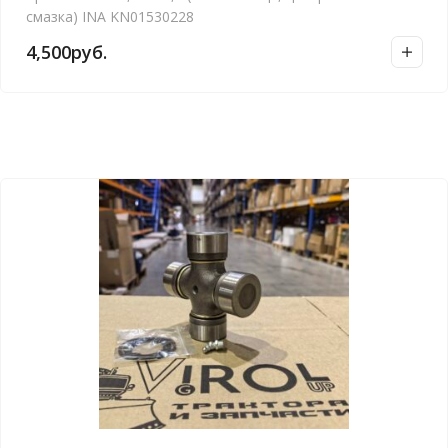
смазка) INA KN01530228
4,500
руб.