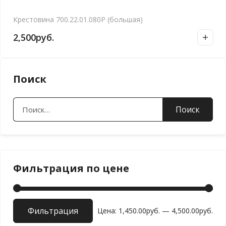
Крестовина 700.22.01.080Р (большая)
2,500
руб.
Поиск
Найти:
Фильтрация по цене
Фильтрация
Мин
Мак
Цена:
1,450.00руб.
—
4,500.00руб.