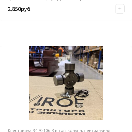
а
2,850
руб.
в
н
и
е
Крестовина 34,9×106,3 (стоп. кольца, центральная