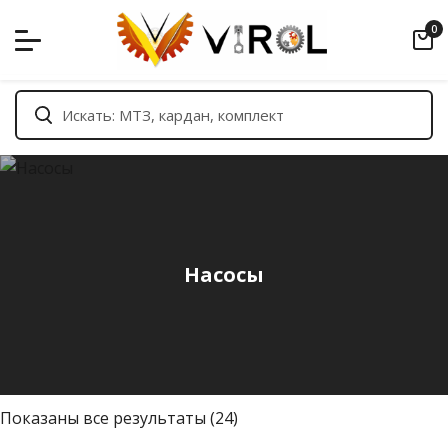
Skip
0
to
content
Насосы
С
Показаны все результаты (24)
о