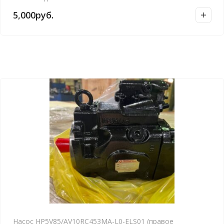
5,000
руб.
Насос HP5V85/AV10RC453MA-L0-ELS01 (правое