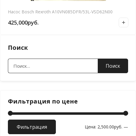
Насос Bosch Rexroth A10VN085DFR/53L-VSD62N00
425,000
руб.
Поиск
Найти:
Фильтрация по цене
Фильтрация
Мин
Мак
Цена:
2,500.00руб.
—