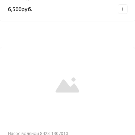
а
6,500
руб.
в
н
и
е
Насос водяной 8423-1307010