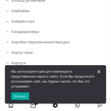
Кольца резиновые
Комбайны
Компрессора
Кондиционеры
Коробки переключения передач
Корпус вала
Корпуса
Мы используем куки для наилучшего
Краны
представления нашего сайта. Если Вы продолжите
использовать сайт, мы будем считать что Вас это
Крестовины
устраивает.
Кронштейны
Хорошо
0
Крыльчатки и муфты