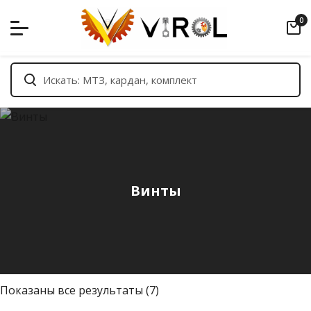
Skip
0
to
content
Винты
С
Показаны все результаты (7)
о