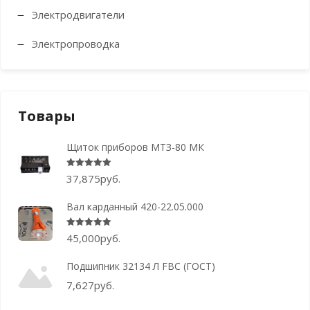
Электродвигатели
Электропроводка
Товары
Щиток приборов МТЗ-80 МК
Оценка
5.00
из 5
37,875
руб.
Вал карданный 420-22.05.000
Оценка
5.00
из 5
45,000
руб.
Подшипник 32134 Л FBC (ГОСТ)
7,627
руб.