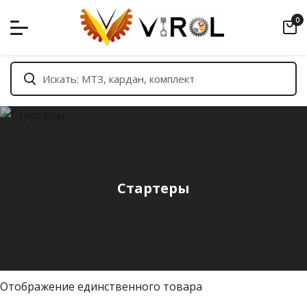
Skip
0
to
content
Стартеры
Отображение единственного товара