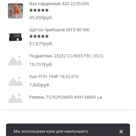
Вал карданный 420-22.05.000
Оценка
5.00
из 5
45,000
руб.
Щиток приборов МТЗ-80 МК
Оценка
5.00
из 5
37,875
руб.
Подшипник 23232 CC/W33 FBC (ISO)
19,737
руб.
Вал РПН 744Р-16.02.016
7,800
руб.
Ремень TOYOPOWER AVX13x800 La
Мы используем куки для наилучшего