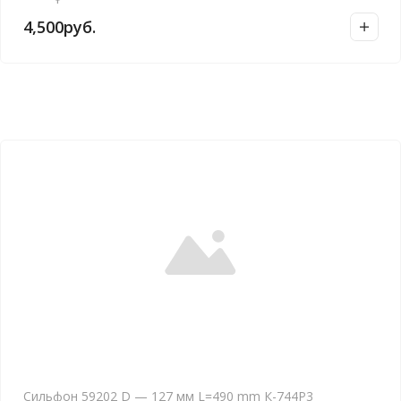
а
4,500
руб.
в
н
и
е
Сильфон 59202 D — 127 мм L=490 mm К-744Р3