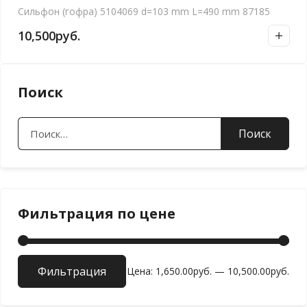
Сильфон (гофра) 5104069 d=103 mm L=490 mm 87185
10,500
руб.
Поиск
Найти:
Фильтрация по цене
Фильтрация
Мин
Мак
Цена:
1,650.00руб.
—
10,500.00руб.
цен
цен