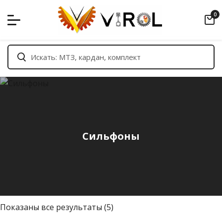
Skip
0
to
content
Сильфоны
С
Показаны все результаты (5)
о