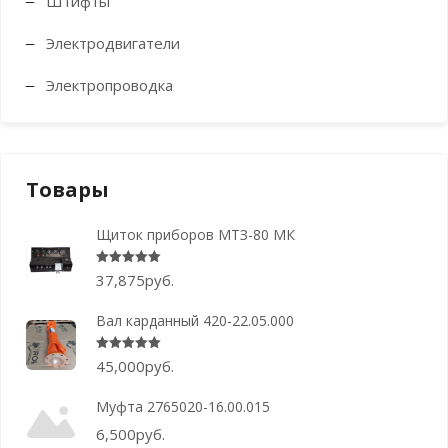
Штифты
Электродвигатели
Электропроводка
Товары
Щиток приборов МТЗ-80 МК
Оценка
5.00
из 5
37,875
руб.
Вал карданный 420-22.05.000
Оценка
5.00
из 5
45,000
руб.
Муфта 2765020-16.00.015
6,500
руб.