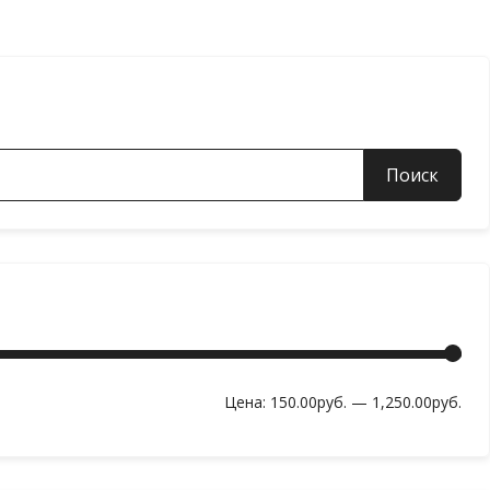
Мин
Мак
Цена:
150.00руб.
—
1,250.00руб.
цен
цен