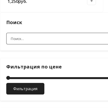
1,250
руб.
е
д
а
Поиск
в
н
Найти:
и
е
Фильтрация по цене
Фильтрация