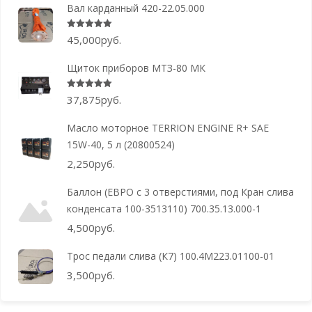
Вал карданный 420-22.05.000
Оценка
5.00
из 5
45,000
руб.
Щиток приборов МТЗ-80 МК
Оценка
5.00
из 5
37,875
руб.
Масло моторное TERRION ENGINE R+ SAE
15W-40, 5 л (20800524)
2,250
руб.
Баллон (ЕВРО с 3 отверстиями, под Кран слива
конденсата 100-3513110) 700.35.13.000-1
4,500
руб.
Трос педали слива (К7) 100.4М223.01100-01
3,500
руб.