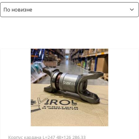
Корпус кардана L=247 48×126 286.33