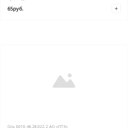
а
65
руб.
в
н
и
е
Ось 6010-46.28.022-2 АО «ПТЗ»