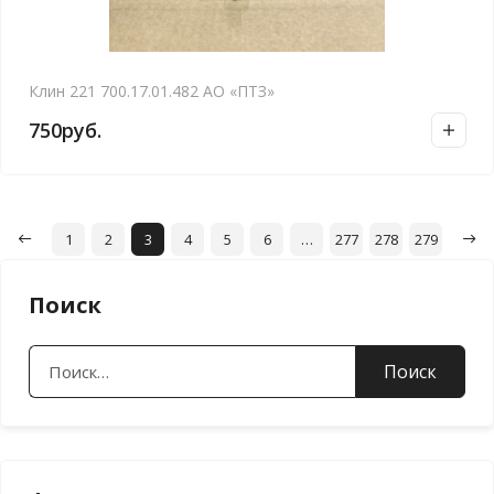
Клин 221 700.17.01.482 АО «ПТЗ»
750
руб.
1
2
3
4
5
6
…
277
278
279
Поиск
Найти: