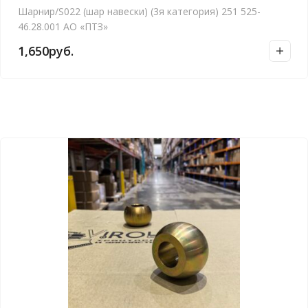
Шарнир/S022 (шар навески) (3я категория) 251 525-
46.28.001 АО «ПТЗ»
1,650
руб.