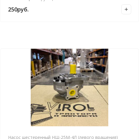
250
руб.
Насос шестеренный НШ-25М-4Л (левого вращения)