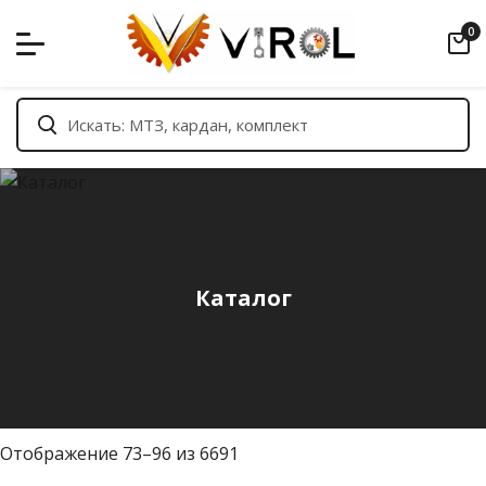
Skip
0
to
content
Каталог
С
Отображение 73–96 из 6691
о