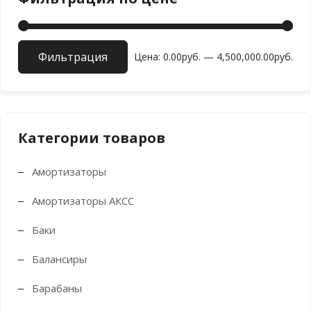
Фильтрация
Мин
Мак
Цена:
0.00руб.
—
4,500,000.00руб.
цен
цен
Категории товаров
Амортизаторы
Амортизаторы АКСС
Баки
Балансиры
Барабаны