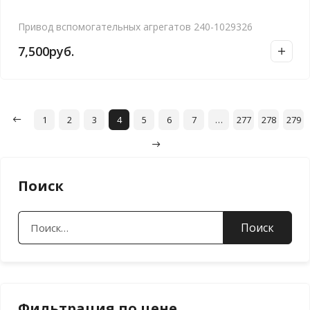
Привод вспомогательных агрегатов 240-1029326
7,500
руб.
1
2
3
4
5
6
7
…
277
278
279
Поиск
Найти:
Фильтрация по цене