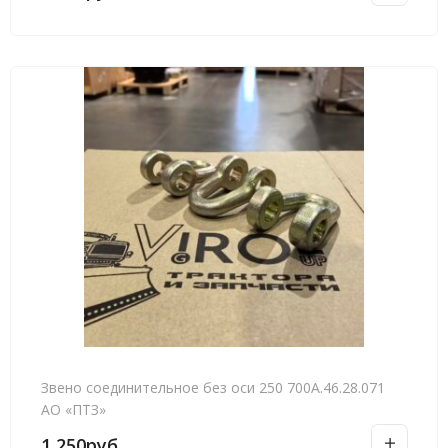
Звено соединительное без оси 250 700А.46.28.071
АО «ПТЗ»
1,250
руб.