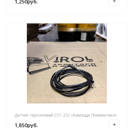
1,250
руб.
Датчик герконовый CST-232 «Камоцци Пневматика»
1,850
руб.