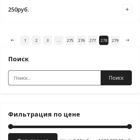
250
руб.
1
2
3
…
275
276
277
278
279
Поиск
Найти:
Фильтрация по цене