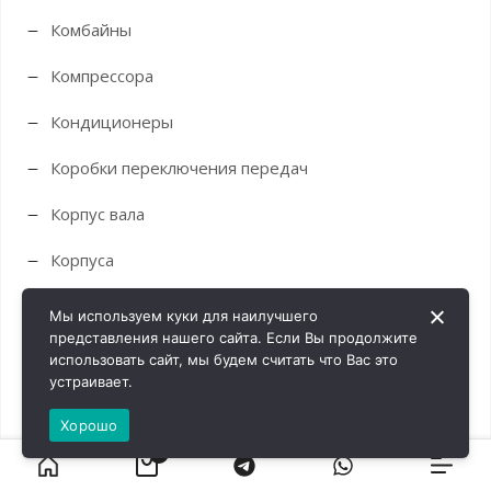
Комбайны
Компрессора
Кондиционеры
Коробки переключения передач
Корпус вала
Корпуса
Краны
Мы используем куки для наилучшего
представления нашего сайта. Если Вы продолжите
Крестовины
использовать сайт, мы будем считать что Вас это
устраивает.
Кронштейны
Хорошо
Крыльчатки и муфты
0
Крышки