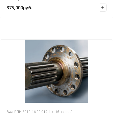
375,000
руб.
Вал РПН 6010-16.00.019 (н.о.16-ти шл.)