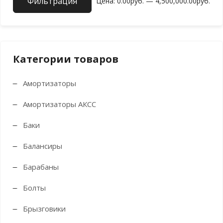
Фильтрация
Мин
Мак
Цена:
0.00руб.
—
4,500,000.00руб.
цен
цен
Категории товаров
Амортизаторы
Амортизаторы АКСС
Баки
Балансиры
Барабаны
Болты
Брызговики